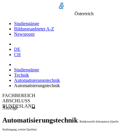
Österreich
Studiengänge
Bildungsanbieter A-Z
Newsroom
DE
CH
Studiengänge
Technik
Automatisierungstechnik
Automatisierungstechnik
FACHBEREICH
ABSCHLUSS
BUNDESLAND
Anzeige
Automatisierungstechnik
Redaktionelle Information (Quelle:
Studiengang, weitere Quellen)