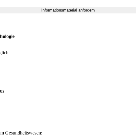
hologie
glich
nus
dem Gesundheitswesen: