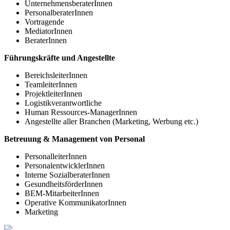
UnternehmensberaterInnen
PersonalberaterInnen
Vortragende
Mediator­Innen
Berater­Innen
Führungskräfte und Angestellte
Bereichsleiter­Innen
Teamleiter­Innen
Projektleiter­Innen
Logistikverantwortliche
Human Ressources-ManagerInnen
Angestellte aller Branchen (Marketing, Werbung etc.)
Betreuung & Management von Personal
PersonalleiterInnen
Personal­entwickler­Innen
Interne Sozialberater­Innen
Gesundheits­förderInnen
BEM-MitarbeiterInnen
Operative KommunikatorInnen
Marketing