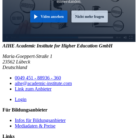
einverstanden.
Video ansehen
Nicht mehr fragen
AIHE Academic Institute for Higher Education GmbH
Maria-Goeppert-Straße 1
23562 Lübeck
Deutschland
0049 451 - 88936 - 360
aihe@academic-institute.com
Link zum Anbieter
Login
Für Bildungsanbieter
Infos für Bildungsanbieter
Mediadaten & Preise
Links