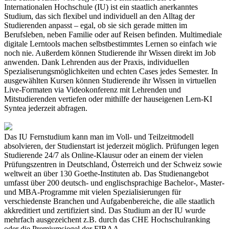
Internationalen Hochschule (IU) ist ein staatlich anerkanntes
Studium, das sich flexibel und individuell an den Alltag der
Studierenden anpasst – egal, ob sie sich gerade mitten im
Berufsleben, neben Familie oder auf Reisen befinden. Multimediale
digitale Lerntools machen selbstbestimmtes Lernen so einfach wie
noch nie. Außerdem können Studierende ihr Wissen direkt im Job
anwenden. Dank Lehrenden aus der Praxis, individuellen
Spezialiserungsmöglichkeiten und echten Cases jedes Semester. In
ausgewählten Kursen können Studierende ihr Wissen in virtuellen
Live-Formaten via Videokonferenz mit Lehrenden und
Mitstudierenden vertiefen oder mithilfe der hauseigenen Lern-KI
Syntea jederzeit abfragen.
Das IU Fernstudium kann man im Voll- und Teilzeitmodell
absolvieren, der Studienstart ist jederzeit möglich. Prüfungen legen
Studierende 24/7 als Online-Klausur oder an einem der vielen
Prüfungszentren in Deutschland, Österreich und der Schweiz sowie
weltweit an über 130 Goethe-Instituten ab. Das Studienangebot
umfasst über 200 deutsch- und englischsprachige Bachelor-, Master-
und MBA-Programme mit vielen Spezialisierungen für
verschiedenste Branchen und Aufgabenbereiche, die alle staatlich
akkreditiert und zertifiziert sind. Das Studium an der IU wurde
mehrfach ausgezeichent z.B. durch das CHE Hochschulranking
oder die Premiumsiegel der FIBAA.