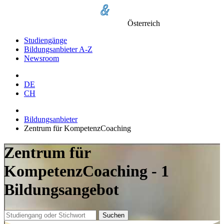
Österreich
Studiengänge
Bildungsanbieter A-Z
Newsroom
DE
CH
Bildungsanbieter
Zentrum für KompetenzCoaching
Zentrum für
KompetenzCoaching - 1
Bildungsangebot
Suchen