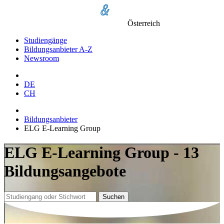
Österreich
Studiengänge
Bildungsanbieter A-Z
Newsroom
DE
CH
Bildungsanbieter
ELG E-Learning Group
ELG E-Learning Group - 13
Bildungsangebote
Suchen