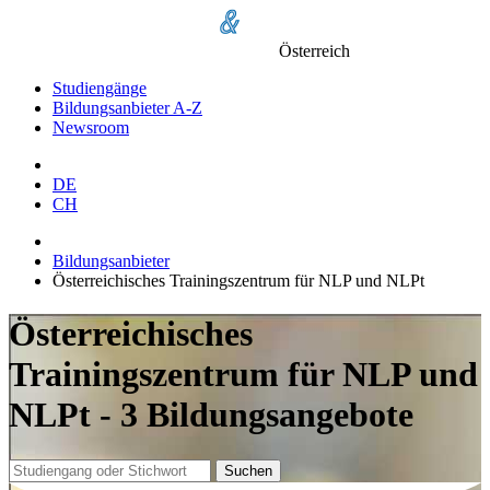
Österreich
Studiengänge
Bildungsanbieter A-Z
Newsroom
DE
CH
Bildungsanbieter
Österreichisches Trainingszentrum für NLP und NLPt
Österreichisches
Trainingszentrum für NLP und
NLPt - 3 Bildungsangebote
Suchen