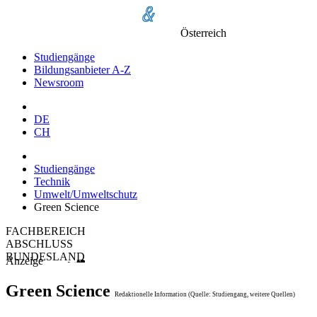
Österreich
Studiengänge
Bildungsanbieter A-Z
Newsroom
DE
CH
Studiengänge
Technik
Umwelt/Umweltschutz
Green Science
FACHBEREICH
ABSCHLUSS
BUNDESLAND
Anzeige
Green Science
Redaktionelle Information (Quelle: Studiengang, weitere Quellen)