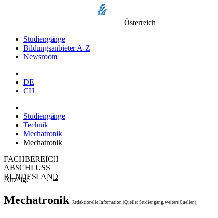
Österreich
Studiengänge
Bildungsanbieter A-Z
Newsroom
DE
CH
Studiengänge
Technik
Mechatronik
Mechatronik
FACHBEREICH
ABSCHLUSS
BUNDESLAND
Anzeige
Mechatronik
Redaktionelle Information (Quelle: Studiengang, weitere Quellen)