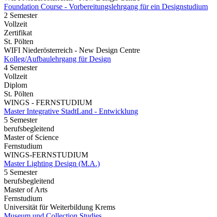
Foundation Course - Vorbereitungslehrgang für ein Designstudium
2 Semester
Vollzeit
Zertifikat
St. Pölten
WIFI Niederösterreich - New Design Centre
Kolleg/Aufbaulehrgang für Design
4 Semester
Vollzeit
Diplom
St. Pölten
WINGS - FERNSTUDIUM
Master Integrative StadtLand - Entwicklung
5 Semester
berufsbegleitend
Master of Science
Fernstudium
WINGS-FERNSTUDIUM
Master Lighting Design (M.A.)
5 Semester
berufsbegleitend
Master of Arts
Fernstudium
Universität für Weiterbildung Krems
Museum und Collection Studies