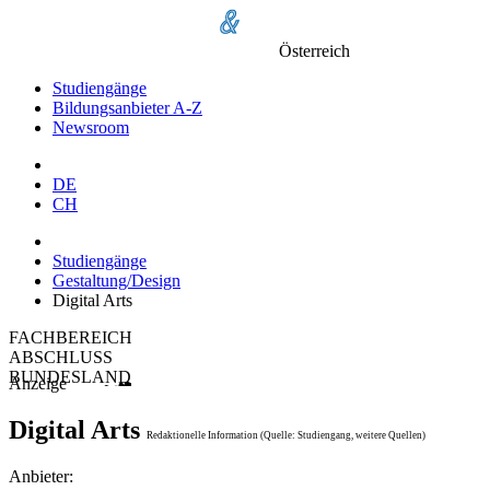
Österreich
Studiengänge
Bildungsanbieter A-Z
Newsroom
DE
CH
Studiengänge
Gestaltung/Design
Digital Arts
FACHBEREICH
ABSCHLUSS
BUNDESLAND
Anzeige
Digital Arts
Redaktionelle Information (Quelle: Studiengang, weitere Quellen)
Anbieter: