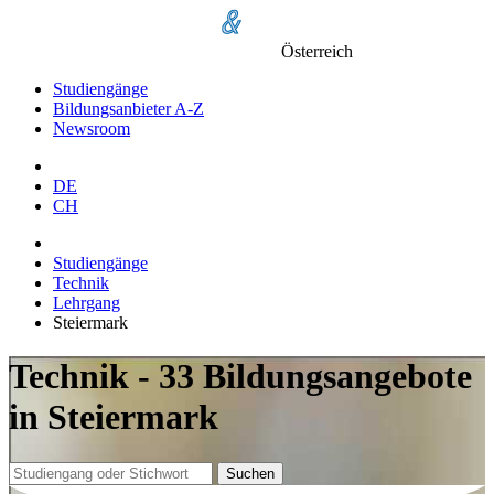
Österreich
Studiengänge
Bildungsanbieter A-Z
Newsroom
DE
CH
Studiengänge
Technik
Lehrgang
Steiermark
Technik - 33 Bildungsangebote
in Steiermark
Suchen