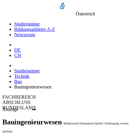
Österreich
Studiengänge
Bildungsanbieter A-Z
Newsroom
DE
CH
Studiengänge
Technik
Bau
Bauingenieurwesen
FACHBEREICH
ABSCHLUSS
BUNDESLAND
Anzeige
Bauingenieurwesen
Redaktionelle Information (Quelle: Studiengang, weitere
Quellen)