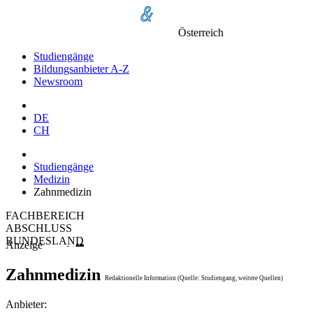
Österreich
Studiengänge
Bildungsanbieter A-Z
Newsroom
DE
CH
Studiengänge
Medizin
Zahnmedizin
FACHBEREICH
ABSCHLUSS
BUNDESLAND
Anzeige
Zahnmedizin
Redaktionelle Information (Quelle: Studiengang, weitere Quellen)
Anbieter: