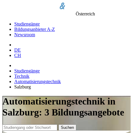
Österreich
Studiengänge
Bildungsanbieter A-Z
Newsroom
DE
CH
Studiengänge
Technik
Automatisierungstechnik
Salzburg
Automatisierungstechnik in
Salzburg: 3 Bildungsangebote
Suchen