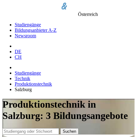
Österreich
Studiengänge
Bildungsanbieter A-Z
Newsroom
DE
CH
Studiengänge
Technik
Produktionstechnik
Salzburg
Produktionstechnik in
Salzburg: 3 Bildungsangebote
Suchen