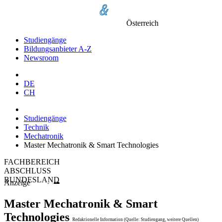
Österreich
Studiengänge
Bildungsanbieter A-Z
Newsroom
DE
CH
Studiengänge
Technik
Mechatronik
Master Mechatronik & Smart Technologies
FACHBEREICH
ABSCHLUSS
BUNDESLAND
Anzeige
Master Mechatronik & Smart
Technologies
Redaktionelle Information (Quelle: Studiengang, weitere Quellen)