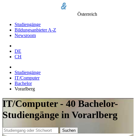
Österreich
Studiengänge
Bildungsanbieter A-Z
Newsroom
DE
CH
Studiengänge
IT/Computer
Bachelor
Vorarlberg
IT/Computer - 40 Bachelor-
Studiengänge in Vorarlberg
Suchen