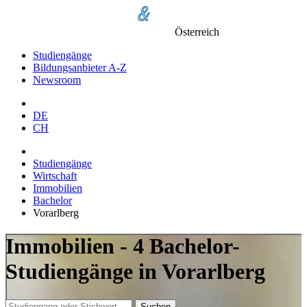
Österreich
Studiengänge
Bildungsanbieter A-Z
Newsroom
DE
CH
Studiengänge
Wirtschaft
Immobilien
Bachelor
Vorarlberg
Immobilien - 4 Bachelor-
Studiengänge in Vorarlberg
Suchen