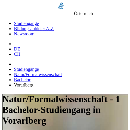
Österreich
Studiengänge
Bildungsanbieter A-Z
Newsroom
DE
CH
Studiengänge
Natur/Formalwissenschaft
Bachelor
Vorarlberg
Natur/Formalwissenschaft - 1
Bachelor-Studiengang in
Vorarlberg