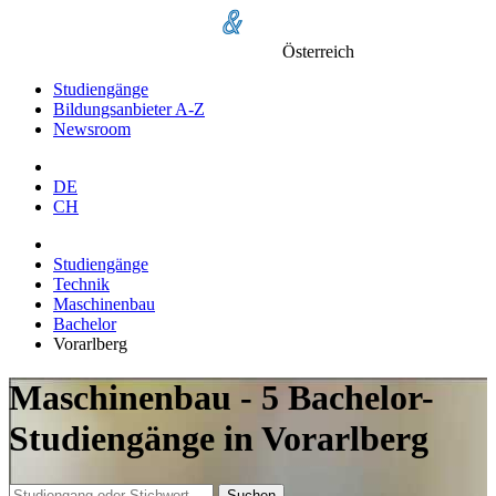
Österreich
Studiengänge
Bildungsanbieter A-Z
Newsroom
DE
CH
Studiengänge
Technik
Maschinenbau
Bachelor
Vorarlberg
Maschinenbau - 5 Bachelor-
Studiengänge in Vorarlberg
Suchen