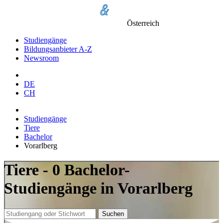
Österreich
Studiengänge
Bildungsanbieter A-Z
Newsroom
DE
CH
Studiengänge
Tiere
Bachelor
Vorarlberg
Tiere - 0 Bachelor-
Studiengänge in Vorarlberg
Suchen