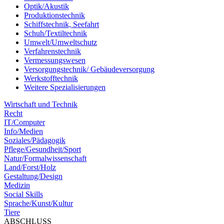
Optik/Akustik
Produktionstechnik
Schiffstechnik, Seefahrt
Schuh/Textiltechnik
Umwelt/Umweltschutz
Verfahrenstechnik
Vermessungswesen
Versorgungstechnik/ Gebäudeversorgung
Werkstofftechnik
Weitere Spezialisierungen
Wirtschaft und Technik
Recht
IT/Computer
Info/Medien
Soziales/Pädagogik
Pflege/Gesundheit/Sport
Natur/Formalwissenschaft
Land/Forst/Holz
Gestaltung/Design
Medizin
Social Skills
Sprache/Kunst/Kultur
Tiere
ABSCHLUSS