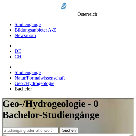
Österreich
Studiengänge
Bildungsanbieter A-Z
Newsroom
DE
CH
Studiengänge
Natur/Formalwissenschaft
Geo-/Hydrogeologie
Bachelor
Geo-/Hydrogeologie - 0
Bachelor-Studiengänge
Suchen