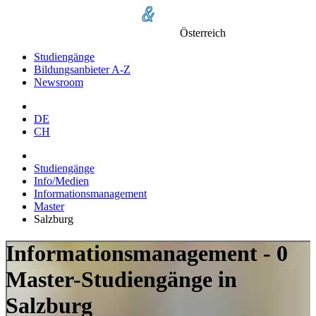
Österreich
Studiengänge
Bildungsanbieter A-Z
Newsroom
DE
CH
Studiengänge
Info/Medien
Informationsmanagement
Master
Salzburg
Informationsmanagement - 0
Master-Studiengänge in
Salzburg