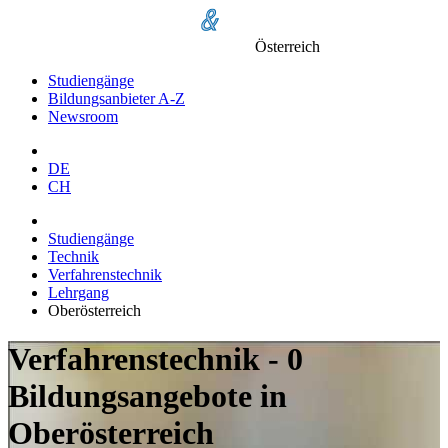
Österreich
Studiengänge
Bildungsanbieter A-Z
Newsroom
DE
CH
Studiengänge
Technik
Verfahrenstechnik
Lehrgang
Oberösterreich
Verfahrenstechnik - 0
Bildungsangebote in
Oberösterreich