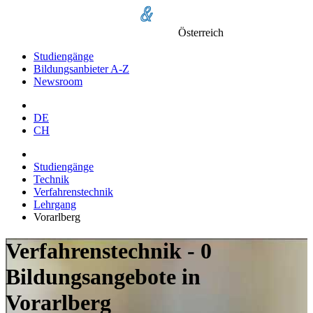
Österreich
Studiengänge
Bildungsanbieter A-Z
Newsroom
DE
CH
Studiengänge
Technik
Verfahrenstechnik
Lehrgang
Vorarlberg
Verfahrenstechnik - 0
Bildungsangebote in
Vorarlberg