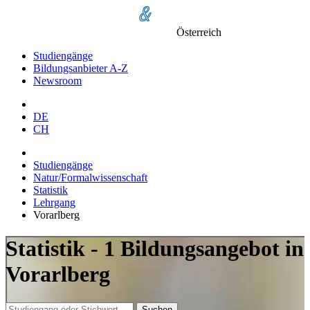
Österreich
Studiengänge
Bildungsanbieter A-Z
Newsroom
DE
CH
Studiengänge
Natur/Formalwissenschaft
Statistik
Lehrgang
Vorarlberg
Statistik - 1 Bildungsangebot in
Vorarlberg
Suchen