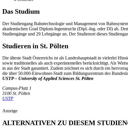
Das Studium
Der Studiengang Bahntechnologie und Management von Bahnsystemen 
akademischen Grad Diplom-Ingenieur/in (Dipl.-Ing. oder DI) ab. Den 
Studiengänge und 29 Lehrgänge an. Der Studienort dieses Studiengang
Studieren in St. Pölten
Die älteste Stadt Österreichs ist als Landeshauptstadt in vielerlei Hi
sowie traditionelles als auch experimentelles berücksichtigt. Als Wir
in aus der Stadt garantiert. Zudem zeichnet es sich durch ein hervo
die über 50.000-Einwohner-Stadt zum Bildungszentrum des Bundesland
USTP – University of Applied Sciences St. Pölten
Campus-Platz 1
3100 St. Pölten
USTP
Anzeige
ALTERNATIVEN ZU DIESEM STUDIE