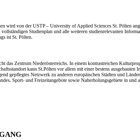
wird von der USTP – University of Applied Sciences St. Pölten angeb
vollständigen Studienplan und alle weiteren studienrelevanten Informa
s ist St. Pölten.
nsicht das Zentrum Niederösterreichs. In einem kontrastreichen Kulturpr
tschaftsstandort kann St.Pölten vor allem mit einer bestens ausgebauten
rragend gepflegtes Netzwerk zu anderen europäischen Städten und Lände
es. Sport- und Freizeitangebote sowie Naherholungsgebiete in und auß
NGANG