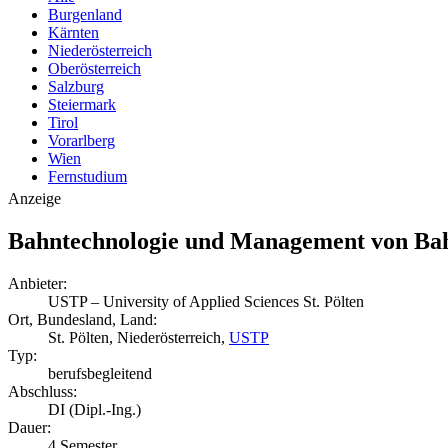
Burgenland
Kärnten
Niederösterreich
Oberösterreich
Salzburg
Steiermark
Tirol
Vorarlberg
Wien
Fernstudium
Anzeige
Bahntechnologie und Management von B
Anbieter:
USTP – University of Applied Sciences St. Pölten
Ort, Bundesland, Land:
St. Pölten, Niederösterreich,
USTP
Typ:
berufsbegleitend
Abschluss:
DI (Dipl.-Ing.)
Dauer:
4 Semester