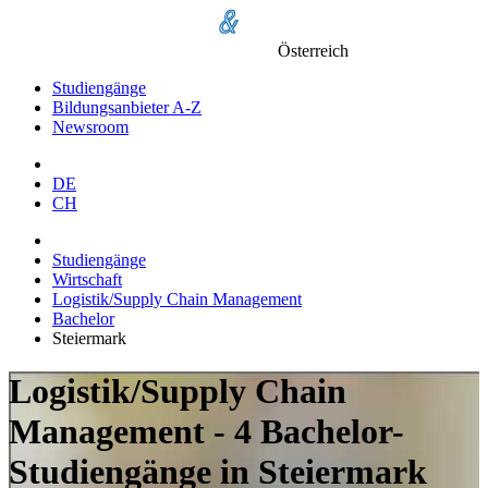
Österreich
Studiengänge
Bildungsanbieter A-Z
Newsroom
DE
CH
Studiengänge
Wirtschaft
Logistik/Supply Chain Management
Bachelor
Steiermark
Logistik/Supply Chain
Management - 4 Bachelor-
Studiengänge in Steiermark