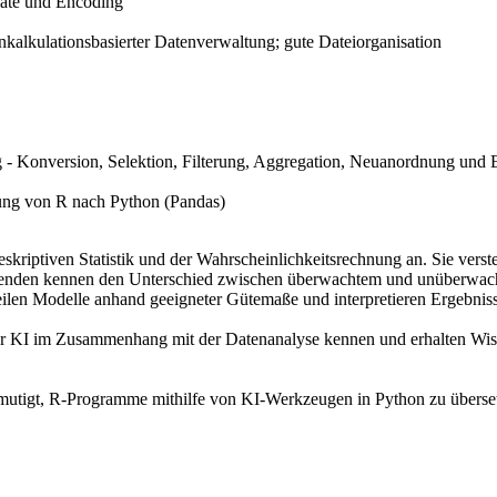
ate und Encoding
nkalkulationsbasierter Datenverwaltung; gute Dateiorganisation
 - Konversion, Selektion, Filterung, Aggregation, Neuanordnung und E
zung von R nach Python (Pandas)
iptiven Statistik und der Wahrscheinlichkeitsrechnung an. Sie verst
hmenden kennen den Unterschied zwischen überwachtem und unüberwa
eilen Modelle anhand geeigneter Gütemaße und interpretieren Ergebnisse
r KI im Zusammenhang mit der Datenanalyse kennen und erhalten Wisse
utigt, R-Programme mithilfe von KI-Werkzeugen in Python zu übersetze