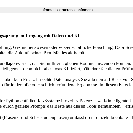
klungssprung im Umgang mit Daten und KI
altung, Gesundheitswesen oder wissenschaftliche Forschung: Data-Sci
ltet die Zukunft seines Berufsfeldes aktiv mit.
Grundlagenwissen, das Sie in Ihrer täglichen Routine anwenden können.
ligenz – denn nicht alles, was KI liefert, hält einer fachlichen Prüfu
er kein Ersatz für echte Datenanalyse. Sie arbeiten auf Basis von S
 für fehlerhafte oder schlicht erfundene Ergebnisse. In diesem Kurs ler
r Python entfalten KI-Systeme ihr volles Potenzial – als intelligente
 durch gezielte Prompts das Beste aus diesen Tools herausholen – effizi
Präsenz- und Selbststudienphasen) umfasst drei - einzeln buchbare 