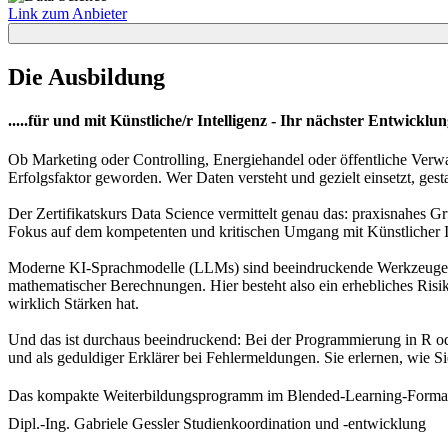
Link zum Anbieter
Die Ausbildung
.....für und mit Künstliche/r Intelligenz - Ihr nächster Entwic
Ob Marketing oder Controlling, Energiehandel oder öffentliche Verw
Erfolgsfaktor geworden. Wer Daten versteht und gezielt einsetzt, gesta
Der Zertifikatskurs Data Science vermittelt genau das: praxisnahes 
Fokus auf dem kompetenten und kritischen Umgang mit Künstlicher Intel
Moderne KI-Sprachmodelle (LLMs) sind beeindruckende Werkzeuge – ab
mathematischer Berechnungen. Hier besteht also ein erhebliches Risiko
wirklich Stärken hat.
Und das ist durchaus beeindruckend: Bei der Programmierung in R ode
und als geduldiger Erklärer bei Fehlermeldungen. Sie erlernen, wie Sie
Das kompakte Weiterbildungsprogramm im Blended-Learning-Format (
Dipl.-Ing. Gabriele Gessler
Studienkoordination und -entwicklung