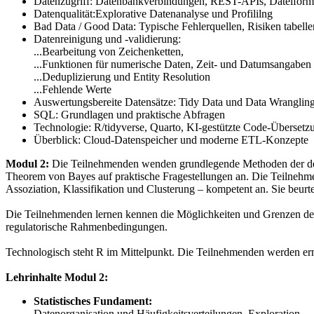
Datenzugriff: Datenbankverbindungen, REST-APIs, Dateiform
Datenqualität:Explorative Datenanalyse und Profililng
Bad Data / Good Data: Typische Fehlerquellen, Risiken tabelle
Datenreinigung und -validierung:
...Bearbeitung von Zeichenketten,
...Funktionen für numerische Daten, Zeit- und Datumsangaben
...Deduplizierung und Entity Resolution
...Fehlende Werte
Auswertungsbereite Datensätze: Tidy Data und Data Wrangling
SQL: Grundlagen und praktische Abfragen
Technologie: R/tidyverse, Quarto, KI-gestützte Code-Überset
Überblick: Cloud-Datenspeicher und moderne ETL-Konzepte
Modul 2:
Die Teilnehmenden wenden grundlegende Methoden der deskr
Theorem von Bayes auf praktische Fragestellungen an. Die Teilne
Assoziation, Klassifikation und Clusterung – kompetent an. Sie beurt
Die Teilnehmenden lernen kennen die Möglichkeiten und Grenzen de
regulatorische Rahmenbedingungen.
Technologisch steht R im Mittelpunkt. Die Teilnehmenden werden erm
Lehrinhalte Modul 2:
Statistisches Fundament:
Datenorganisation und Häufigkeitsverteilungen, Exploration