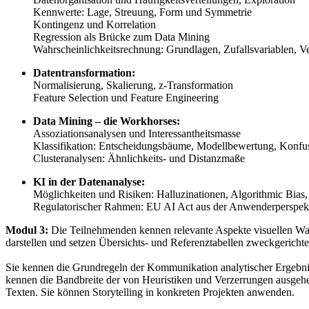
Kennwerte: Lage, Streuung, Form und Symmetrie
Kontingenz und Korrelation
Regression als Brücke zum Data Mining
Wahrscheinlichkeitsrechnung: Grundlagen, Zufallsvariablen, V
Datentransformation:
Normalisierung, Skalierung, z-Transformation
Feature Selection und Feature Engineering
Data Mining – die Workhorses:
Assoziationsanalysen und Interessantheitsmasse
Klassifikation: Entscheidungsbäume, Modellbewertung, Konf
Clusteranalysen: Ähnlichkeits- und Distanzmaße
KI in der Datenanalyse:
Möglichkeiten und Risiken: Halluzinationen, Algorithmic Bias,
Regulatorischer Rahmen: EU AI Act aus der Anwenderperspek
Modul 3:
Die Teilnehmenden kennen relevante Aspekte visuellen Wah
darstellen und setzen Übersichts- und Referenztabellen zweckgerichte
Sie kennen die Grundregeln der Kommunikation analytischer Ergebni
kennen die Bandbreite der von Heuristiken und Verzerrungen ausgehe
Texten. Sie können Storytelling in konkreten Projekten anwenden.