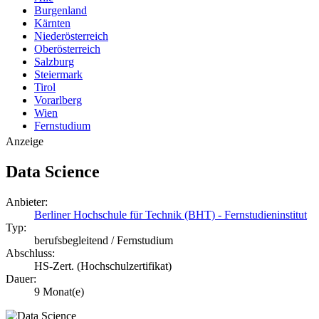
Burgenland
Kärnten
Niederösterreich
Oberösterreich
Salzburg
Steiermark
Tirol
Vorarlberg
Wien
Fernstudium
Anzeige
Data Science
Anbieter:
Berliner Hochschule für Technik (BHT) - Fernstudieninstitut
Typ:
berufsbegleitend / Fernstudium
Abschluss:
HS-Zert. (Hochschulzertifikat)
Dauer:
9 Monat(e)